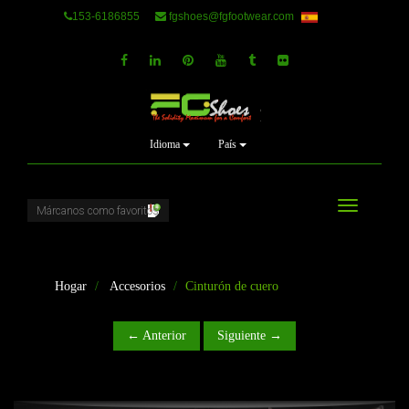
153-6186855
fgshoes@fgfootwear.com
Idioma
País
Cambiar
navegación
Hogar
Accesorios
Cinturón de cuero
← Anterior
Siguiente →