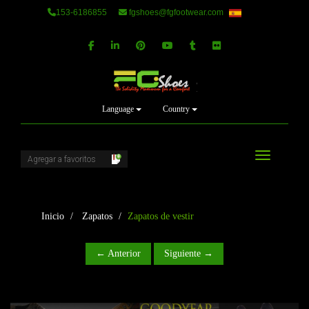
153-6186855
fgshoes@fgfootwear.com
Language
Country
Alternar na
Inicio
Zapatos
Zapatos de vestir
← Anterior
Siguiente →