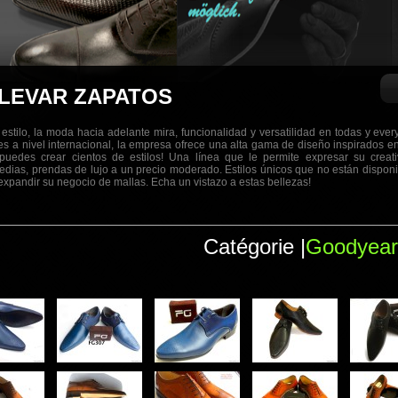
LEVAR ZAPATOS
stilo, la moda hacia adelante mira, funcionalidad y versatilidad en todas y ev
es a nivel internacional, la empresa ofrece una alta gama de diseño inspirados e
puedes crear cientos de estilos! Una línea que le permite expresar su creativi
edias, prendas de lujo a un precio moderado. Estilos únicos que no están disponi
expandir su negocio de mallas. Echa un vistazo a estas bellezas!
Catégorie |
Goodyear