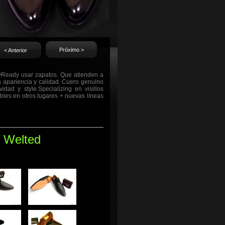
Próximo >
< Anterior
eryReady usar zapatos. Que atienden a
n apariencia y calidad. Cuero genuino
dad y style.Specializing en visillos
bles en otros lugares + nuevas líneas
 Welted