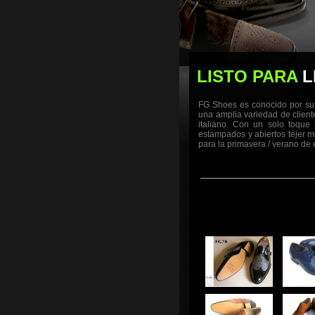
LISTO PARA
L
FG Shoes es conocido por su e
una amplia variedad de client
italiano. Con un solo toque 
estampados y abiertos tejer m
para la primavera / verano de 