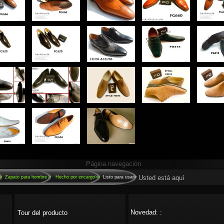
Página navegación
Usted está aquí
>
Zapato para hombre >
Hecho por encargo>>
Listo para usar>
Novedad: :
Tour del producto