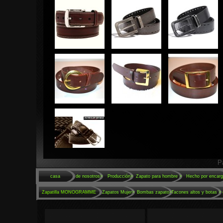
P
casa
Acerca de nosotros>
Producción>
Zapato para hombre >
Hecho por encar
Zapatilla MONOGRAMME
Zapatos Mujer>
Bombas zapato>
Tacones altos y botas >